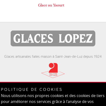
Glace au Yaourt
Glaces artisanales faites maison à Saint-Jean-de-Luz depuis 1924
St. Jean de Luz
POLITIQUE DE COOKIES
Plage - Port - Pergola - Ste Barbe
Nous utilisons nos propres cookies et des cookies de tiers
pour améliorer nos services grâce à l'analyse de vos