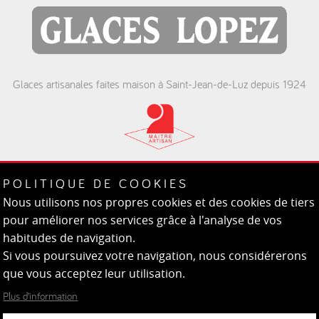
Glaces artisanales faites maison à Saint-Jean-de-Luz depuis 1924
St. Jean de Luz
POLITIQUE DE COOKIES
Plage - Port - Pergola - Ste Barbe
Nous utilisons nos propres cookies et des cookies de tiers
pour améliorer nos services grâce à l'analyse de vos
habitudes de navigation.
Si vous poursuivez votre navigation, nous considérerons
que vous acceptez leur utilisation.
Plus d’information
Politique de cookies
Configuration de cookies