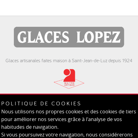
Glaces artisanales faites maison à Saint-Jean-de-Luz depuis 1924
St. Jean de Luz
POLITIQUE DE COOKIES
Plage - Port - Pergola - Ste Barbe
Nous utilisons nos propres cookies et des cookies de tiers
pour améliorer nos services grâce à l'analyse de vos
habitudes de navigation.
Si vous poursuivez votre navigation, nous considérerons