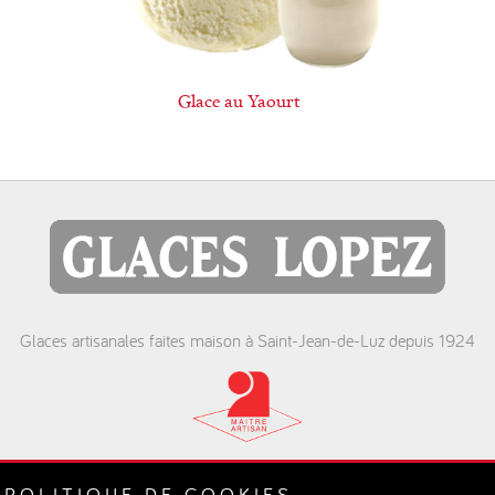
Glace au Yaourt
Glaces artisanales faites maison à Saint-Jean-de-Luz depuis 1924
St. Jean de Luz
POLITIQUE DE COOKIES